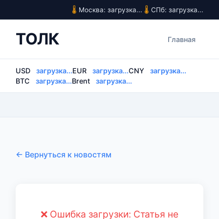
Москва: загрузка...
СПб: загрузка...
ТОЛК
Главная
USD
загрузка...
EUR
загрузка...
CNY
загрузка...
BTC
загрузка...
Brent
загрузка...
← Вернуться к новостям
❌ Ошибка загрузки: Статья не