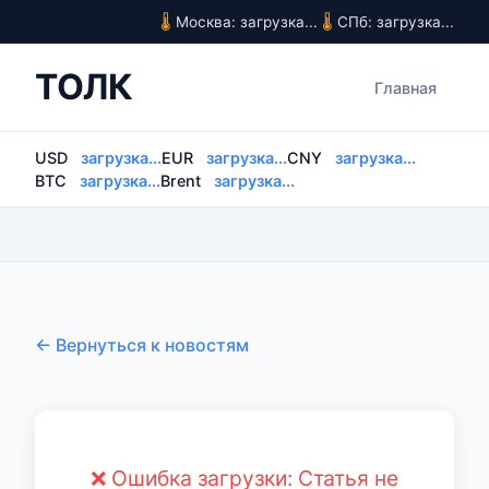
Москва: загрузка...
СПб: загрузка...
ТОЛК
Главная
USD
загрузка...
EUR
загрузка...
CNY
загрузка...
BTC
загрузка...
Brent
загрузка...
← Вернуться к новостям
❌ Ошибка загрузки: Статья не