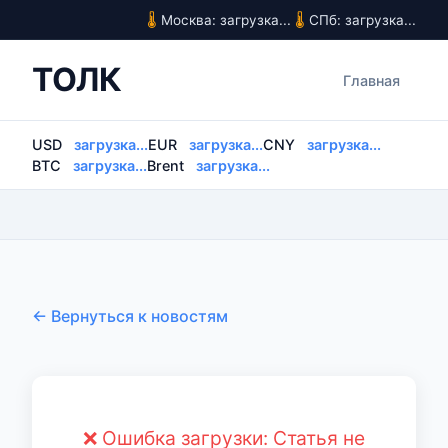
Москва: загрузка...
СПб: загрузка...
ТОЛК
Главная
USD
загрузка...
EUR
загрузка...
CNY
загрузка...
BTC
загрузка...
Brent
загрузка...
← Вернуться к новостям
❌ Ошибка загрузки: Статья не