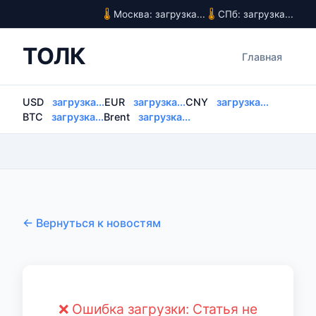
Москва: загрузка...
СПб: загрузка...
ТОЛК
Главная
USD
загрузка...
EUR
загрузка...
CNY
загрузка...
BTC
загрузка...
Brent
загрузка...
← Вернуться к новостям
❌ Ошибка загрузки: Статья не