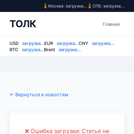
Москва: загрузка...
СПб: загрузка...
ТОЛК
Главная
USD
загрузка...
EUR
загрузка...
CNY
загрузка...
BTC
загрузка...
Brent
загрузка...
← Вернуться к новостям
❌ Ошибка загрузки: Статья не