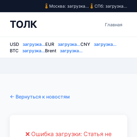
Москва: загрузка...
СПб: загрузка...
ТОЛК
Главная
USD
загрузка...
EUR
загрузка...
CNY
загрузка...
BTC
загрузка...
Brent
загрузка...
← Вернуться к новостям
❌ Ошибка загрузки: Статья не