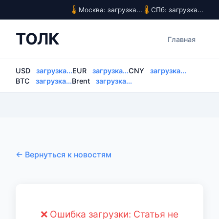
Москва: загрузка...
СПб: загрузка...
ТОЛК
Главная
USD
загрузка...
EUR
загрузка...
CNY
загрузка...
BTC
загрузка...
Brent
загрузка...
← Вернуться к новостям
❌ Ошибка загрузки: Статья не