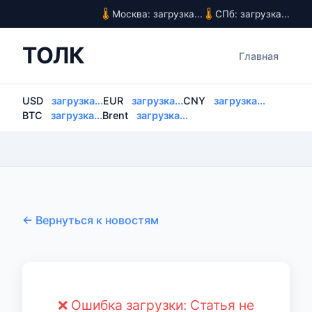
Москва: загрузка...
СПб: загрузка...
ТОЛК
Главная
USD
загрузка...
EUR
загрузка...
CNY
загрузка...
BTC
загрузка...
Brent
загрузка...
← Вернуться к новостям
❌ Ошибка загрузки: Статья не