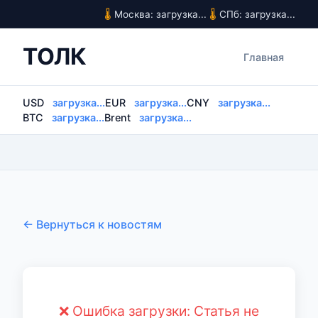
Москва: загрузка...
СПб: загрузка...
ТОЛК
Главная
USD
загрузка...
EUR
загрузка...
CNY
загрузка...
BTC
загрузка...
Brent
загрузка...
← Вернуться к новостям
❌ Ошибка загрузки: Статья не