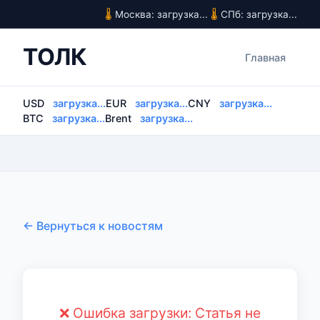
Москва: загрузка...
СПб: загрузка...
ТОЛК
Главная
USD
загрузка...
EUR
загрузка...
CNY
загрузка...
BTC
загрузка...
Brent
загрузка...
← Вернуться к новостям
❌ Ошибка загрузки: Статья не