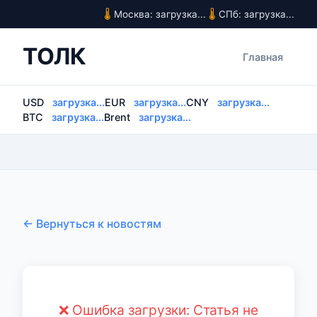
Москва: загрузка...
СПб: загрузка...
ТОЛК
Главная
USD
загрузка...
EUR
загрузка...
CNY
загрузка...
BTC
загрузка...
Brent
загрузка...
← Вернуться к новостям
❌ Ошибка загрузки: Статья не