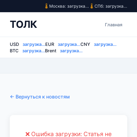
Москва: загрузка...
СПб: загрузка...
ТОЛК
Главная
USD
загрузка...
EUR
загрузка...
CNY
загрузка...
BTC
загрузка...
Brent
загрузка...
← Вернуться к новостям
❌ Ошибка загрузки: Статья не