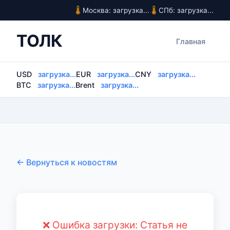
Москва: загрузка...
СПб: загрузка...
ТОЛК
Главная
USD
загрузка...
EUR
загрузка...
CNY
загрузка...
BTC
загрузка...
Brent
загрузка...
← Вернуться к новостям
❌ Ошибка загрузки: Статья не