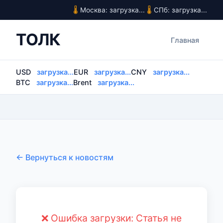
Москва: загрузка...
СПб: загрузка...
ТОЛК
Главная
USD
загрузка...
EUR
загрузка...
CNY
загрузка...
BTC
загрузка...
Brent
загрузка...
← Вернуться к новостям
❌ Ошибка загрузки: Статья не