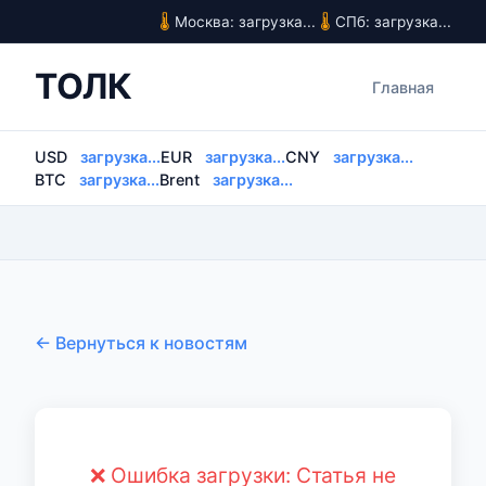
Москва: загрузка...
СПб: загрузка...
ТОЛК
Главная
USD
загрузка...
EUR
загрузка...
CNY
загрузка...
BTC
загрузка...
Brent
загрузка...
← Вернуться к новостям
❌ Ошибка загрузки: Статья не