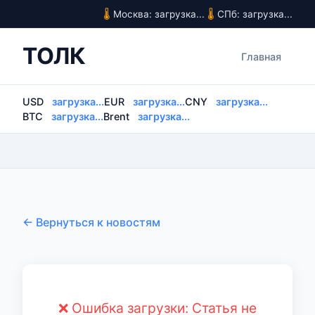
Москва: загрузка...
СПб: загрузка...
ТОЛК
Главная
USD
загрузка...
EUR
загрузка...
CNY
загрузка...
BTC
загрузка...
Brent
загрузка...
← Вернуться к новостям
❌ Ошибка загрузки: Статья не