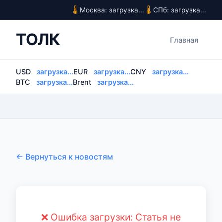
Москва: загрузка...
СПб: загрузка...
ТОЛК
Главная
USD
загрузка...
EUR
загрузка...
CNY
загрузка...
BTC
загрузка...
Brent
загрузка...
← Вернуться к новостям
❌ Ошибка загрузки: Статья не