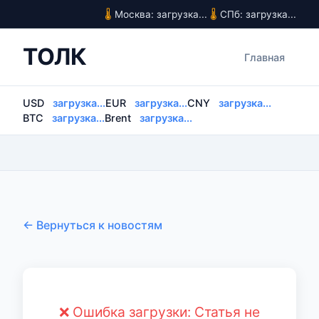
Москва: загрузка...
СПб: загрузка...
ТОЛК
Главная
USD
загрузка...
EUR
загрузка...
CNY
загрузка...
BTC
загрузка...
Brent
загрузка...
← Вернуться к новостям
❌ Ошибка загрузки: Статья не