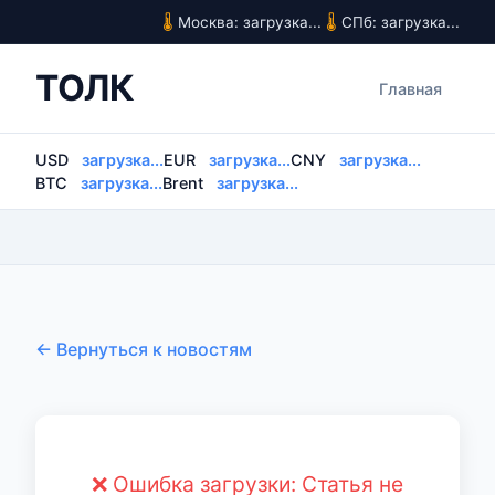
Москва: загрузка...
СПб: загрузка...
ТОЛК
Главная
USD
загрузка...
EUR
загрузка...
CNY
загрузка...
BTC
загрузка...
Brent
загрузка...
← Вернуться к новостям
❌ Ошибка загрузки: Статья не