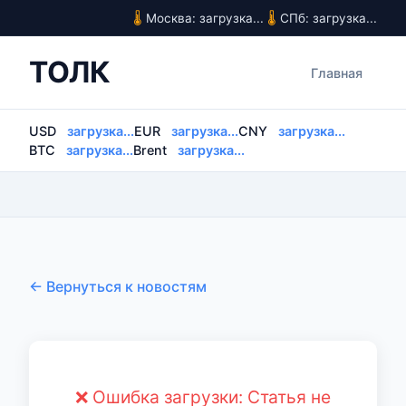
Москва: загрузка...
СПб: загрузка...
ТОЛК
Главная
USD
загрузка...
EUR
загрузка...
CNY
загрузка...
BTC
загрузка...
Brent
загрузка...
← Вернуться к новостям
❌ Ошибка загрузки: Статья не