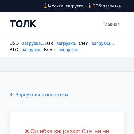
Москва: загрузка...
СПб: загрузка...
ТОЛК
Главная
USD
загрузка...
EUR
загрузка...
CNY
загрузка...
BTC
загрузка...
Brent
загрузка...
← Вернуться к новостям
❌ Ошибка загрузки: Статья не