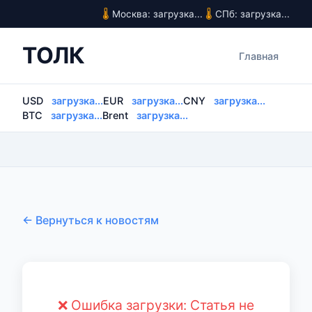
Москва: загрузка...
СПб: загрузка...
ТОЛК
Главная
USD
загрузка...
EUR
загрузка...
CNY
загрузка...
BTC
загрузка...
Brent
загрузка...
← Вернуться к новостям
❌ Ошибка загрузки: Статья не