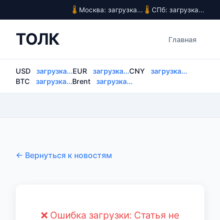
Москва: загрузка...
СПб: загрузка...
ТОЛК
Главная
USD
загрузка...
EUR
загрузка...
CNY
загрузка...
BTC
загрузка...
Brent
загрузка...
← Вернуться к новостям
❌ Ошибка загрузки: Статья не