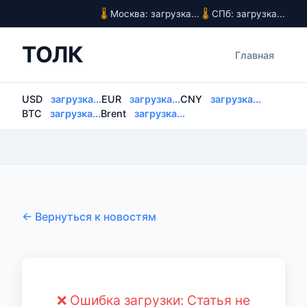
Москва: загрузка...
СПб: загрузка...
ТОЛК
Главная
USD
загрузка...
EUR
загрузка...
CNY
загрузка...
BTC
загрузка...
Brent
загрузка...
← Вернуться к новостям
❌ Ошибка загрузки: Статья не