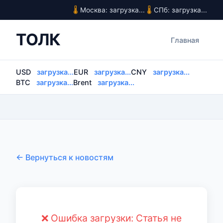
Москва: загрузка...
СПб: загрузка...
ТОЛК
Главная
USD
загрузка...
EUR
загрузка...
CNY
загрузка...
BTC
загрузка...
Brent
загрузка...
← Вернуться к новостям
❌ Ошибка загрузки: Статья не