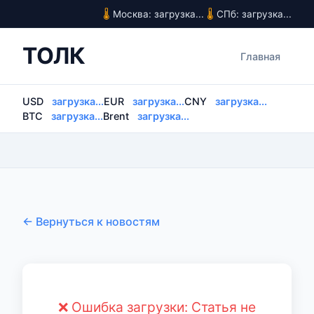
Москва: загрузка...
СПб: загрузка...
ТОЛК
Главная
USD
загрузка...
EUR
загрузка...
CNY
загрузка...
BTC
загрузка...
Brent
загрузка...
← Вернуться к новостям
❌ Ошибка загрузки: Статья не