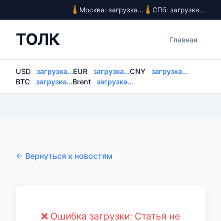
Москва: загрузка...
СПб: загрузка...
ТОЛК
Главная
USD
загрузка...
EUR
загрузка...
CNY
загрузка...
BTC
загрузка...
Brent
загрузка...
← Вернуться к новостям
❌ Ошибка загрузки: Статья не