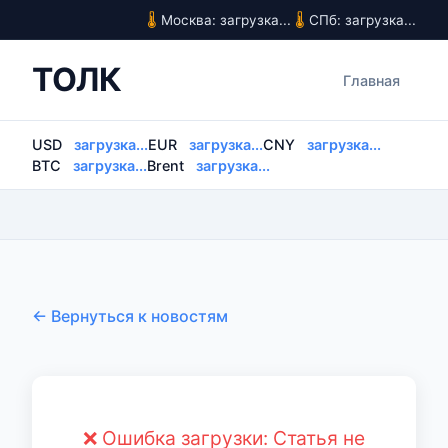
Москва: загрузка...
СПб: загрузка...
ТОЛК
Главная
USD
загрузка...
EUR
загрузка...
CNY
загрузка...
BTC
загрузка...
Brent
загрузка...
← Вернуться к новостям
❌ Ошибка загрузки: Статья не