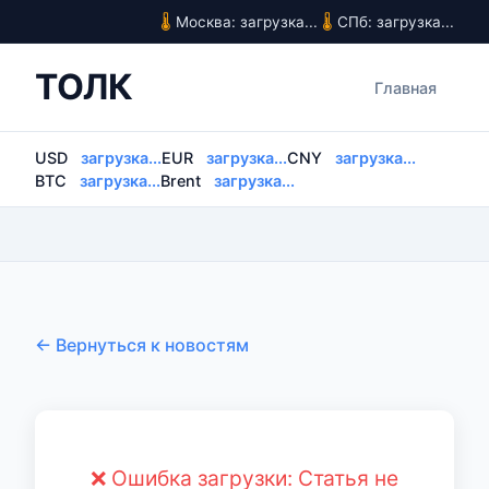
Москва: загрузка...
СПб: загрузка...
ТОЛК
Главная
USD
загрузка...
EUR
загрузка...
CNY
загрузка...
BTC
загрузка...
Brent
загрузка...
← Вернуться к новостям
❌ Ошибка загрузки: Статья не