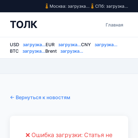
Москва: загрузка...
СПб: загрузка...
ТОЛК
Главная
USD
загрузка...
EUR
загрузка...
CNY
загрузка...
BTC
загрузка...
Brent
загрузка...
← Вернуться к новостям
❌ Ошибка загрузки: Статья не