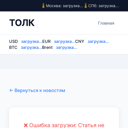
Москва: загрузка...
СПб: загрузка...
ТОЛК
Главная
USD
загрузка...
EUR
загрузка...
CNY
загрузка...
BTC
загрузка...
Brent
загрузка...
← Вернуться к новостям
❌ Ошибка загрузки: Статья не