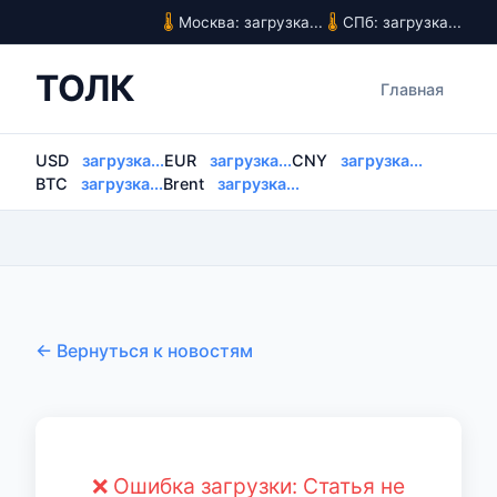
Москва: загрузка...
СПб: загрузка...
ТОЛК
Главная
USD
загрузка...
EUR
загрузка...
CNY
загрузка...
BTC
загрузка...
Brent
загрузка...
← Вернуться к новостям
❌ Ошибка загрузки: Статья не