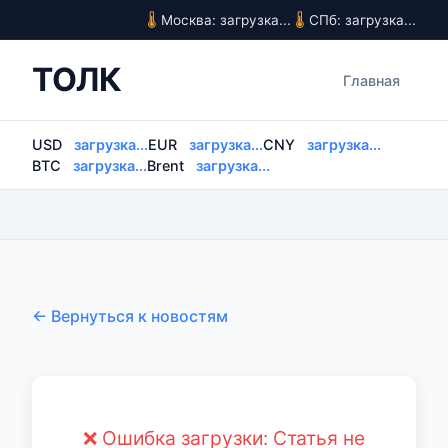
Москва: загрузка...
СПб: загрузка...
ТОЛК
Главная
USD
загрузка...
EUR
загрузка...
CNY
загрузка...
BTC
загрузка...
Brent
загрузка...
← Вернуться к новостям
❌ Ошибка загрузки: Статья не