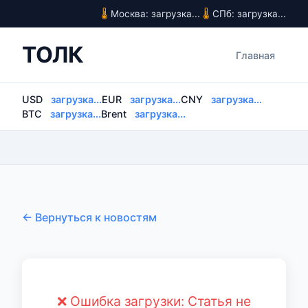
Москва: загрузка...
СПб: загрузка...
ТОЛК
Главная
USD
загрузка...
EUR
загрузка...
CNY
загрузка...
BTC
загрузка...
Brent
загрузка...
← Вернуться к новостям
❌ Ошибка загрузки: Статья не