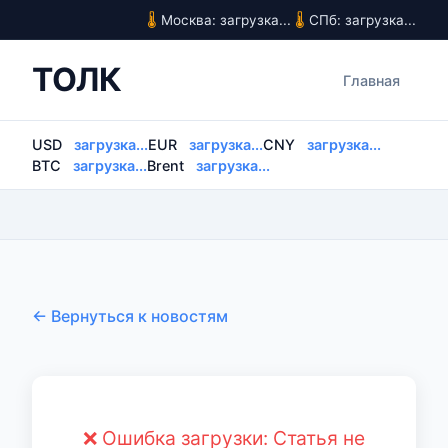
Москва: загрузка...
СПб: загрузка...
ТОЛК
Главная
USD
загрузка...
EUR
загрузка...
CNY
загрузка...
BTC
загрузка...
Brent
загрузка...
← Вернуться к новостям
❌ Ошибка загрузки: Статья не