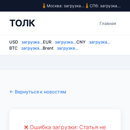
Москва: загрузка...
СПб: загрузка...
ТОЛК
Главная
USD
загрузка...
EUR
загрузка...
CNY
загрузка...
BTC
загрузка...
Brent
загрузка...
← Вернуться к новостям
❌ Ошибка загрузки: Статья не