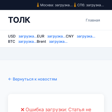
Москва: загрузка...
СПб: загрузка...
ТОЛК
Главная
USD
загрузка...
EUR
загрузка...
CNY
загрузка...
BTC
загрузка...
Brent
загрузка...
← Вернуться к новостям
❌ Ошибка загрузки: Статья не