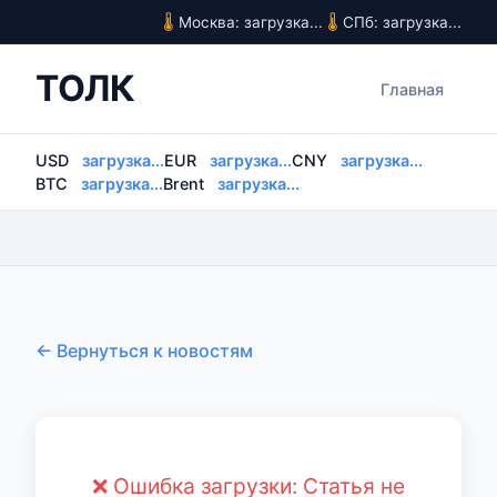
Москва: загрузка...
СПб: загрузка...
ТОЛК
Главная
USD
загрузка...
EUR
загрузка...
CNY
загрузка...
BTC
загрузка...
Brent
загрузка...
← Вернуться к новостям
❌ Ошибка загрузки: Статья не