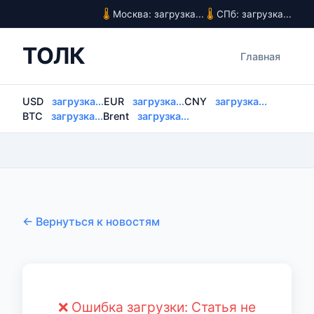
Москва: загрузка...
СПб: загрузка...
ТОЛК
Главная
USD
загрузка...
EUR
загрузка...
CNY
загрузка...
BTC
загрузка...
Brent
загрузка...
← Вернуться к новостям
❌ Ошибка загрузки: Статья не