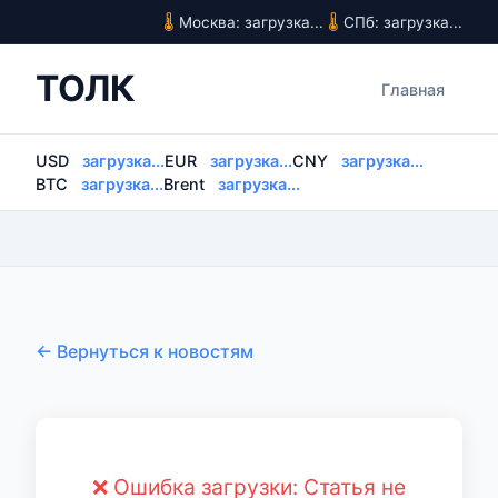
Москва: загрузка...
СПб: загрузка...
ТОЛК
Главная
USD
загрузка...
EUR
загрузка...
CNY
загрузка...
BTC
загрузка...
Brent
загрузка...
← Вернуться к новостям
❌ Ошибка загрузки: Статья не