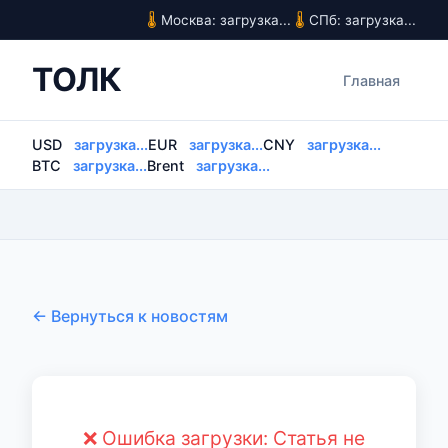
Москва: загрузка...
СПб: загрузка...
ТОЛК
Главная
USD
загрузка...
EUR
загрузка...
CNY
загрузка...
BTC
загрузка...
Brent
загрузка...
← Вернуться к новостям
❌ Ошибка загрузки: Статья не