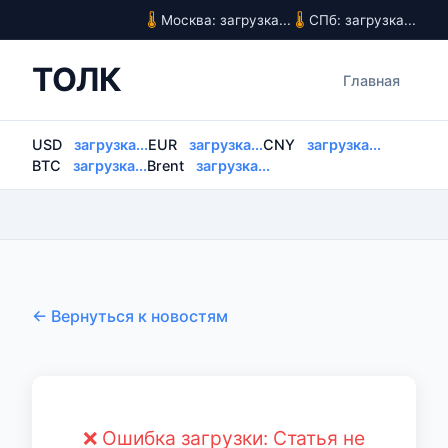
Москва: загрузка...
СПб: загрузка...
ТОЛК
Главная
USD
загрузка...
EUR
загрузка...
CNY
загрузка...
BTC
загрузка...
Brent
загрузка...
← Вернуться к новостям
❌ Ошибка загрузки: Статья не