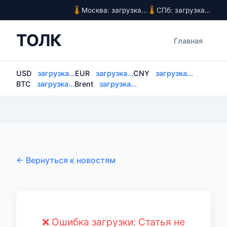
Москва: загрузка...
СПб: загрузка...
ТОЛК
Главная
USD
загрузка...
EUR
загрузка...
CNY
загрузка...
BTC
загрузка...
Brent
загрузка...
← Вернуться к новостям
❌ Ошибка загрузки: Статья не