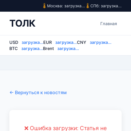
Москва: загрузка...
СПб: загрузка...
ТОЛК
Главная
USD
загрузка...
EUR
загрузка...
CNY
загрузка...
BTC
загрузка...
Brent
загрузка...
← Вернуться к новостям
❌ Ошибка загрузки: Статья не