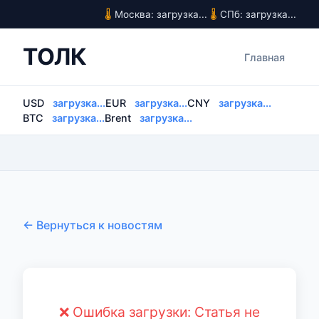
Москва: загрузка...
СПб: загрузка...
ТОЛК
Главная
USD
загрузка...
EUR
загрузка...
CNY
загрузка...
BTC
загрузка...
Brent
загрузка...
← Вернуться к новостям
❌ Ошибка загрузки: Статья не