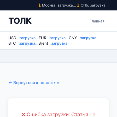
Москва: загрузка...
СПб: загрузка...
ТОЛК
Главная
USD
загрузка...
EUR
загрузка...
CNY
загрузка...
BTC
загрузка...
Brent
загрузка...
← Вернуться к новостям
❌ Ошибка загрузки: Статья не