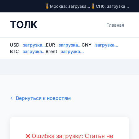
Москва: загрузка...
СПб: загрузка...
ТОЛК
Главная
USD
загрузка...
EUR
загрузка...
CNY
загрузка...
BTC
загрузка...
Brent
загрузка...
← Вернуться к новостям
❌ Ошибка загрузки: Статья не