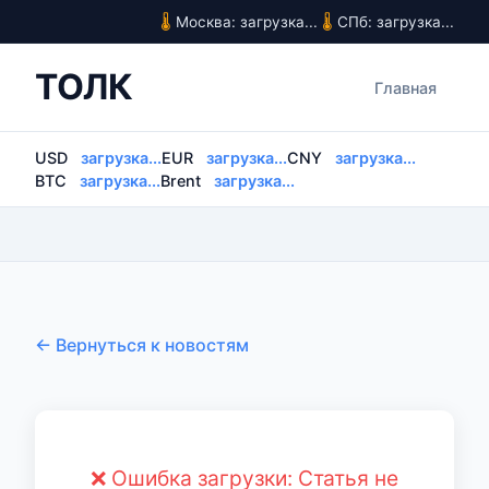
Москва: загрузка...
СПб: загрузка...
ТОЛК
Главная
USD
загрузка...
EUR
загрузка...
CNY
загрузка...
BTC
загрузка...
Brent
загрузка...
← Вернуться к новостям
❌ Ошибка загрузки: Статья не